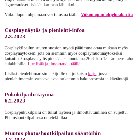
signeeraukset lisätään karttaan lähiaikoina.
Viikonlopun ohjelmaan voi tutustua täällä:
Viikonlopun ohjelmakartta
Cosplaynäytös ja pienlehti-infoa
2.3.2023
Cosplaykilpailun suuren suosion myötä päätimme ottaa mukaan myös
cosplaynäytöksen, jota on aiemmin myös cosplaymuotinäytökseksi
kutsuttu. Cosplaynäytös pidetään sunnuntaina 26.3. klo 13 Tampere-talon
aulaklubilla.
Lue lisää ja ilmoittaudu täällä
.
Lisäksi pienlehtimarssin hakijoille on julkaistu
kirje
, jossa
pienlehtimarssin vastaava avaa tarkemmin hakuprosessia ja käytäntöjä.
Pukukilpailu täynnä
6.2.2023
Cosplaypukukilpailu on tullut täyteen ja ilmoittautuminen on suljettu.
Photoshootkilpailussa on vielä tilaa.
Muutos photoshootkilpailun sääntöihin
2.2.2023