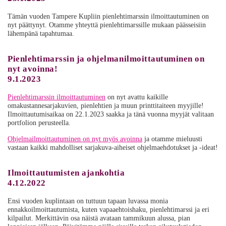
Tämän vuoden Tampere Kupliin pienlehtimarssin ilmoittautuminen on
nyt päättynyt. Otamme yhteyttä pienlehtimarssille mukaan päässeisiin
lähempänä tapahtumaa.
Pienlehtimarssin ja ohjelmanilmoittautuminen on
nyt avoinna!
9.1.2023
Pienlehtimarssin ilmoittautuminen
on nyt avattu kaikille
omakustannesarjakuvien, pienlehtien ja muun printtitaiteen myyjille!
Ilmoittautumisaikaa on 22.1.2023 saakka ja tänä vuonna myyjät valitaan
portfolion perusteella.
Ohjelmailmoittautuminen on nyt myös avoinna
ja otamme mieluusti
vastaan kaikki mahdolliset sarjakuva-aiheiset ohjelmaehdotukset ja -ideat!
Ilmoittautumisten ajankohtia
4.12.2022
Ensi vuoden kuplintaan on tuttuun tapaan luvassa monia
ennakkoilmoittautumista, kuten vapaaehtoishaku, pienlehtimarssi ja eri
kilpailut. Merkittävin osa näistä avataan tammikuun alussa, pian