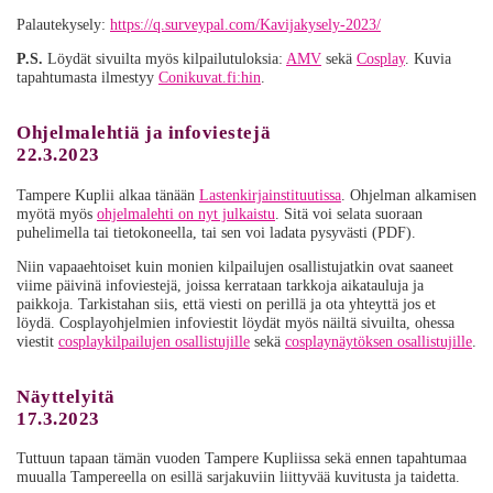
Palautekysely:
https://q.surveypal.com/Kavijakysely-2023/
P.S.
Löydät sivuilta myös kilpailutuloksia:
AMV
sekä
Cosplay
. Kuvia
tapahtumasta ilmestyy
Conikuvat.fi:hin
.
Ohjelmalehtiä ja infoviestejä
22.3.2023
Tampere Kuplii alkaa tänään
Lastenkirjainstituutissa
. Ohjelman alkamisen
myötä myös
ohjelmalehti on nyt julkaistu
. Sitä voi selata suoraan
puhelimella tai tietokoneella, tai sen voi ladata pysyvästi (PDF).
Niin vapaaehtoiset kuin monien kilpailujen osallistujatkin ovat saaneet
viime päivinä infoviestejä, joissa kerrataan tarkkoja aikatauluja ja
paikkoja. Tarkistahan siis, että viesti on perillä ja ota yhteyttä jos et
löydä. Cosplayohjelmien infoviestit löydät myös näiltä sivuilta, ohessa
viestit
cosplaykilpailujen osallistujille
sekä
cosplaynäytöksen osallistujille
.
Näyttelyitä
17.3.2023
Tuttuun tapaan tämän vuoden Tampere Kupliissa sekä ennen tapahtumaa
muualla Tampereella on esillä sarjakuviin liittyvää kuvitusta ja taidetta.