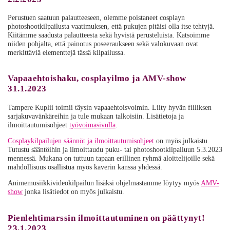
Perustuen saatuun palautteeseen, olemme poistaneet cosplayn
photoshootkilpailusta vaatimuksen, että pukujen pitäisi olla itse tehtyjä.
Kiitämme saadusta palautteesta sekä hyvistä perusteluista. Katsoimme
niiden pohjalta, että painotus poseeraukseen sekä valokuvaan ovat
merkittäviä elementtejä tässä kilpailussa.
Vapaaehtoishaku, cosplayilmo ja AMV-show
31.1.2023
Tampere Kuplii toimii täysin vapaaehtoisvoimin. Liity hyvän fiiliksen
sarjakuvavänkäreihin ja tule mukaan talkoisiin. Lisätietoja ja
ilmoittautumisohjeet
työvoimasivulla
.
Cosplaykilpailujen säännöt ja ilmoittautumisohjeet
on myös julkaistu.
Tutustu sääntöihin ja ilmoittaudu puku- tai photoshootkilpailuun 5.3.2023
mennessä. Mukana on tuttuun tapaan erillinen ryhmä aloittelijoille sekä
mahdollisuus osallistua myös kaverin kanssa yhdessä.
Animemusiikkivideokilpailun lisäksi ohjelmastamme löytyy myös
AMV-
show
jonka lisätiedot on myös julkaistu.
Pienlehtimarssin ilmoittautuminen on päättynyt!
23.1.2023