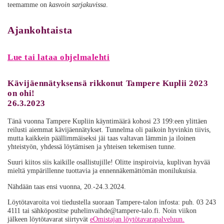
teemamme on
kasvoin sarjakuvissa
.
Ajankohtaista
Lue tai lataa ohjelmalehti
Kävijäennätyksensä rikkonut Tampere Kuplii 2023
on ohi!
26.3.2023
Tänä vuonna Tampere Kupliin käyntimäärä kohosi 23 199:een ylittäen
reilusti aiemmat kävijäennätykset. Tunnelma oli paikoin hyvinkin tiivis,
mutta kaikkein päällimmäiseksi jäi taas valtavan lämmin ja iloinen
yhteistyön, yhdessä löytämisen ja yhteisen tekemisen tunne.
Suuri kiitos siis kaikille osallistujille! Olitte inspiroivia, kuplivan hyvää
mieltä ympärillenne tuottavia ja ennennäkemättömän monilukuisia.
Nähdään taas ensi vuonna, 20.-24.3.2024.
Löytötavaroita voi tiedustella suoraan Tampere-talon infosta: puh. 03 243
4111 tai sähköpostitse puhelinvaihde@tampere-talo.fi. Noin viikon
jälkeen löytötavarat siirtyvät
eOmistajan löytötavarapalveluun.