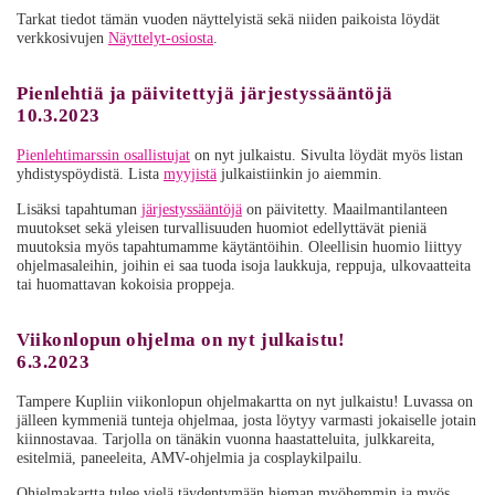
Tarkat tiedot tämän vuoden näyttelyistä sekä niiden paikoista löydät
verkkosivujen
Näyttelyt-osiosta
.
Pienlehtiä ja päivitettyjä järjestyssääntöjä
10.3.2023
Pienlehtimarssin osallistujat
on nyt julkaistu. Sivulta löydät myös listan
yhdistyspöydistä. Lista
myyjistä
julkaistiinkin jo aiemmin.
Lisäksi tapahtuman
järjestyssääntöjä
on päivitetty. Maailmantilanteen
muutokset sekä yleisen turvallisuuden huomiot edellyttävät pieniä
muutoksia myös tapahtumamme käytäntöihin. Oleellisin huomio liittyy
ohjelmasaleihin, joihin ei saa tuoda isoja laukkuja, reppuja, ulkovaatteita
tai huomattavan kokoisia proppeja.
Viikonlopun ohjelma on nyt julkaistu!
6.3.2023
Tampere Kupliin viikonlopun ohjelmakartta on nyt julkaistu! Luvassa on
jälleen kymmeniä tunteja ohjelmaa, josta löytyy varmasti jokaiselle jotain
kiinnostavaa. Tarjolla on tänäkin vuonna haastatteluita, julkkareita,
esitelmiä, paneeleita, AMV-ohjelmia ja cosplaykilpailu.
Ohjelmakartta tulee vielä täydentymään hieman myöhemmin ja myös